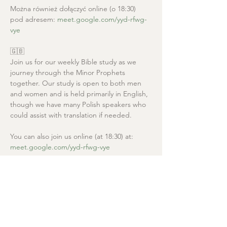
Można również dołączyć online (o 18:30) 
pod adresem: 
meet.google.com/yyd-rfwg-
vye
🇬🇧
Join us for our weekly Bible study as we 
journey through the Minor Prophets 
together. Our study is open to both men 
and women and is held primarily in English, 
though we have many Polish speakers who 
could assist with translation if needed.
You can also join us online (at 18:30) at: 
meet.google.com/yyd-rfwg-vye
Kościół Chrystusa Zbawiciela