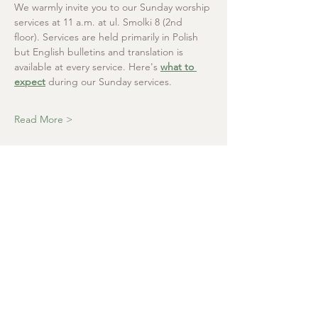
We warmly invite you to our Sunday worship 
services at 11 a.m. at ul. Smolki 8 (2nd 
floor). Services are held primarily in Polish 
but English bulletins and translation is 
available at every service. Here's 
what to 
expect
 during our Sunday services.
Read More >
Christ the Saviour
Presbyterian Church
+48 665 670 712
kosciolzbawiciela@gmail.com
Parish office: ul. Smolki 8, Kraków,