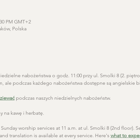
2:30 PM GMT+2
aków, Polska
edzielne nabożeństwa o godz. 11:00 przy ul. Smolki 8 (2. pięt
m, ale podczas każdego nabożeństwa dostępne są angielskie biu
ziewać
 podczas naszych niedzielnych nabożeństw.
 na kawę i herbatę.
unday worship services at 11 a.m. at ul. Smolki 8 (2nd floor). Se
and translation is available at every service. Here's 
what to expe