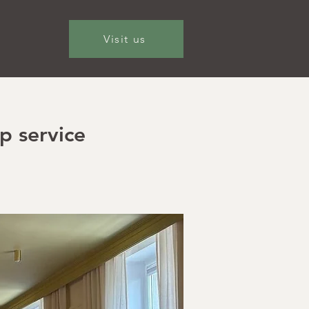
Visit us
p service