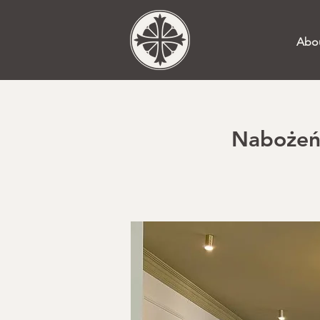
Abo
Nabożeńs