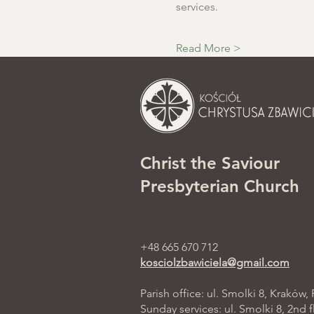
services.
Read More >
Christ the Saviour
Presbyterian Church
+48 665 670 712
kosciolzbawiciela@gmail.com
Parish office: ul. Smolki 8, Kraków,
Sunday services: ul. Smolki 8, 2nd f