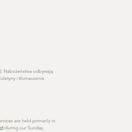
ro). Nabożeństwa odbywają 
letyny i tłumaczenie. 
rvices are held primarily in 
ct
 during our Sunday 