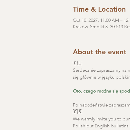
Time & Location
Oct 10, 2027, 11:00 AM – 1
Kraków, Smolki 8, 30-513 Kr
About the event
🇵🇱
Serdecznie zapraszamy na ni
się głównie w języku polski
Oto, czego można się spod
Po nabożeństwie zapraszamy
🇬🇧
We warmly invite you to our S
Polish but English bulletins 