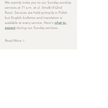
We warmly invite you to our Sunday worship 
services at 11 a.m. at ul. Smolki 8 (2nd 
floor). Services are held primarily in Polish 
but English bulletins and translation is 
available at every service. Here's 
what to 
expect
 during our Sunday services.
Read More >
Christ the Saviour
Presbyterian Church
+48 665 670 712
kosciolzbawiciela@gmail.com
Parish office: ul. Smolki 8, Kraków,