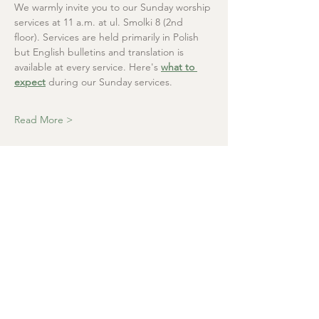
We warmly invite you to our Sunday worship 
services at 11 a.m. at ul. Smolki 8 (2nd 
floor). Services are held primarily in Polish 
but English bulletins and translation is 
available at every service. Here's 
what to 
expect
 during our Sunday services.
Read More >
Christ the Saviour
Presbyterian Church
+48 665 670 712
kosciolzbawiciela@gmail.com
Parish office: ul. Smolki 8, Kraków,