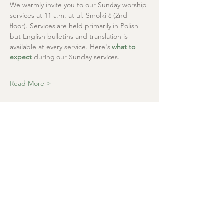
We warmly invite you to our Sunday worship 
services at 11 a.m. at ul. Smolki 8 (2nd 
floor). Services are held primarily in Polish 
but English bulletins and translation is 
available at every service. Here's 
what to 
expect
 during our Sunday services.
Read More >
Christ the Saviour
Presbyterian Church
+48 665 670 712
kosciolzbawiciela@gmail.com
Parish office: ul. Smolki 8, Kraków,