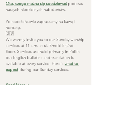
Oto, czego można się spodziewać
 podczas 
naszych niedzielnych nabożeństw.
Po nabożeństwie zapraszamy na kawę i 
herbatę.
🇬🇧
We warmly invite you to our Sunday worship 
services at 11 a.m. at ul. Smolki 8 (2nd 
floor). Services are held primarily in Polish 
but English bulletins and translation is 
available at every service. Here's 
what to 
expect
 during our Sunday services.
Read More >
Christ the Saviour