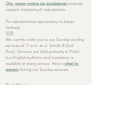
Oto, czego można się spodziewać
 podczas 
naszych niedzielnych nabożeństw.
Po nabożeństwie zapraszamy na kawę i 
herbatę.
🇬🇧
We warmly invite you to our Sunday worship 
services at 11 a.m. at ul. Smolki 8 (2nd 
floor). Services are held primarily in Polish 
but English bulletins and translation is 
available at every service. Here's 
what to 
expect
 during our Sunday services.
Read More >
Christ the Saviour