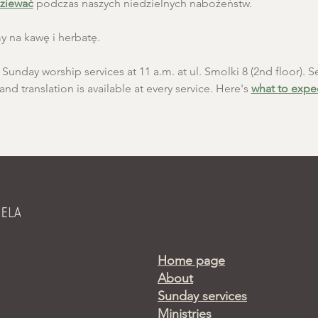
ziewać
 podczas naszych niedzielnych nabożeństw.
 na kawę i herbatę.
unday worship services at 11 a.m. at ul. Smolki 8 (2nd floor). Se
and translation is available at every service. Here's 
what to expe
Home page
About
Sunday services
Ministries