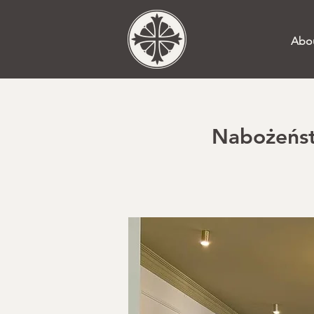
Abo
Nabożeństw