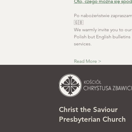
Oto, czego można się spod
Po nabożeństwie zapraszamy
🇬🇧
We warmly invite you to our S
Polish but English bulletins 
services.
Read More >
Christ the Saviour
Presbyterian Church