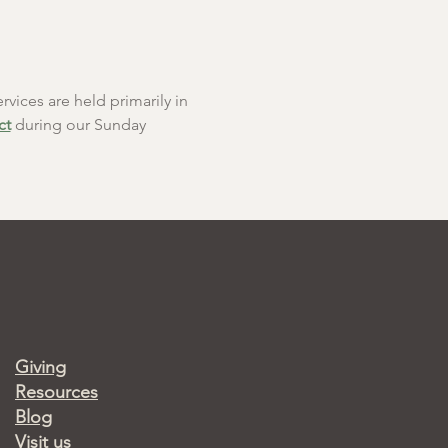
rvices are held primarily in 
ct
 during our Sunday 
Giving
Resources
Blog
Visit us