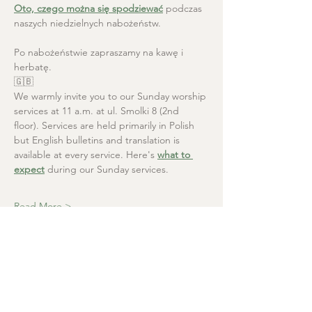
Oto, czego można się spodziewać
 podczas 
naszych niedzielnych nabożeństw.
Po nabożeństwie zapraszamy na kawę i 
herbatę.
🇬🇧
We warmly invite you to our Sunday worship 
services at 11 a.m. at ul. Smolki 8 (2nd 
floor). Services are held primarily in Polish 
but English bulletins and translation is 
available at every service. Here's 
what to 
expect
 during our Sunday services.
Read More >
Christ the Saviour