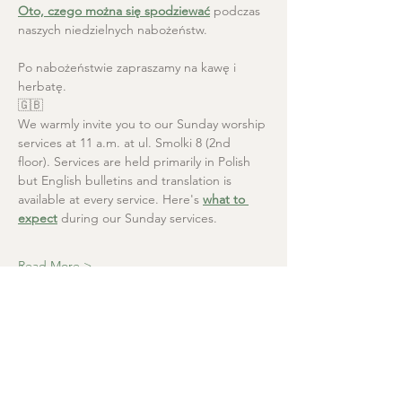
Oto, czego można się spodziewać
 podczas 
naszych niedzielnych nabożeństw.
Po nabożeństwie zapraszamy na kawę i 
herbatę.
🇬🇧
We warmly invite you to our Sunday worship 
services at 11 a.m. at ul. Smolki 8 (2nd 
floor). Services are held primarily in Polish 
but English bulletins and translation is 
available at every service. Here's 
what to 
expect
 during our Sunday services.
Read More >
Christ the Saviour