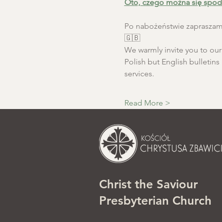
Oto, czego można się spod
Po nabożeństwie zapraszamy
🇬🇧
We warmly invite you to our S
Polish but English bulletins 
services.
Read More >
Christ the Saviour
Presbyterian Church