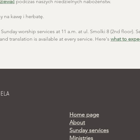
ziewać
 podczas naszych niedzielnych nabożeństw.
 na kawę i herbatę.
unday worship services at 11 a.m. at ul. Smolki 8 (2nd floor). Se
and translation is available at every service. Here's 
what to expe
Home page
About
Sunday services
Ministries