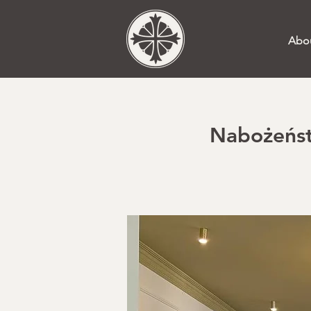
Abo
Nabożeństw