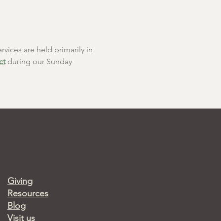
rvices are held primarily in 
ct
 during our Sunday 
Giving
Resources
Blog
Visit us