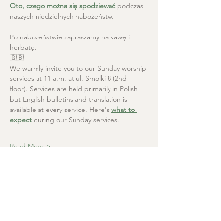
Oto, czego można się spodziewać
 podczas 
naszych niedzielnych nabożeństw.
Po nabożeństwie zapraszamy na kawę i 
herbatę.
🇬🇧
We warmly invite you to our Sunday worship 
services at 11 a.m. at ul. Smolki 8 (2nd 
floor). Services are held primarily in Polish 
but English bulletins and translation is 
available at every service. Here's 
what to 
expect
 during our Sunday services.
Read More >
Christ the Saviour