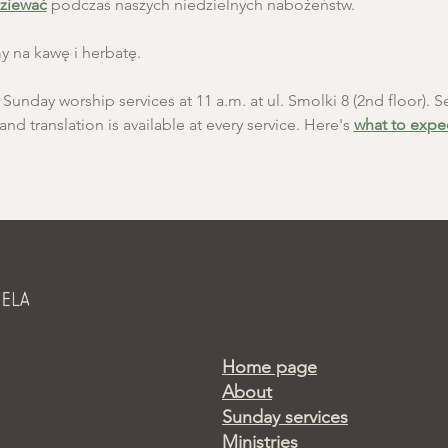
ziewać
 podczas naszych niedzielnych nabożeństw.
 na kawę i herbatę.
unday worship services at 11 a.m. at ul. Smolki 8 (2nd floor). Se
and translation is available at every service. Here's 
what to expe
Home page
About
Sunday services
Ministries