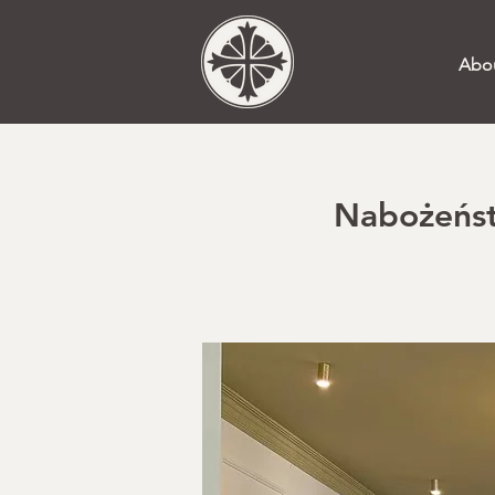
Abo
Nabożeństw