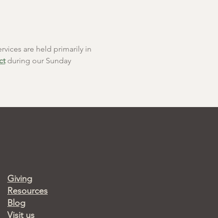
rvices are held primarily in 
ct
 during our Sunday 
Giving
Resources
Blog
Visit us