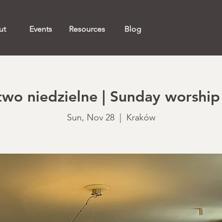
ut
Events
Resources
Blog
o niedzielne | Sunday worship 
Sun, Nov 28
  |  
Kraków