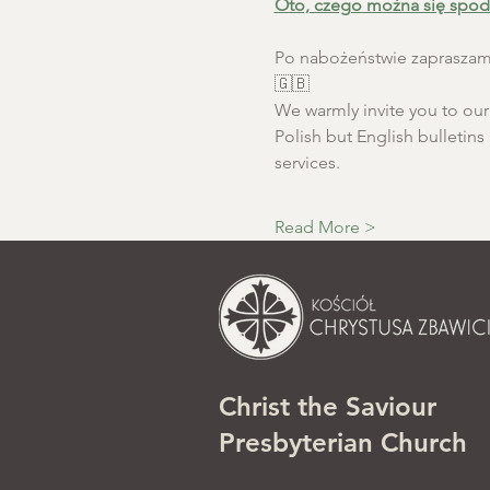
Oto, czego można się spod
Po nabożeństwie zapraszamy
🇬🇧
We warmly invite you to our S
Polish but English bulletins 
services.
Read More >
Christ the Saviour
Presbyterian Church