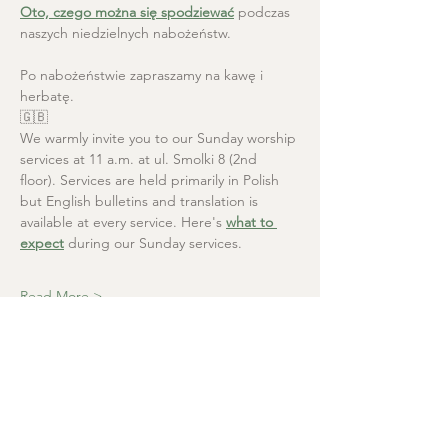
Oto, czego można się spodziewać
 podczas 
naszych niedzielnych nabożeństw.
Po nabożeństwie zapraszamy na kawę i 
herbatę.
🇬🇧
We warmly invite you to our Sunday worship 
services at 11 a.m. at ul. Smolki 8 (2nd 
floor). Services are held primarily in Polish 
but English bulletins and translation is 
available at every service. Here's 
what to 
expect
 during our Sunday services.
Read More >
Christ the Saviour