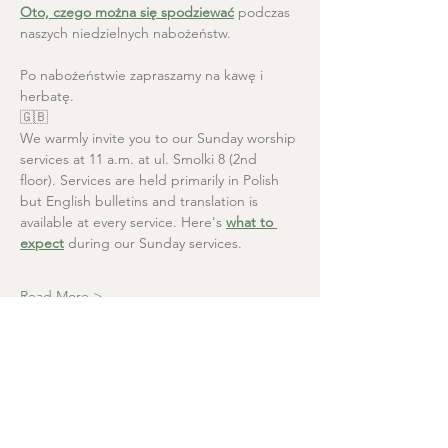
Oto, czego można się spodziewać
 podczas 
naszych niedzielnych nabożeństw.
Po nabożeństwie zapraszamy na kawę i 
herbatę.
🇬🇧
We warmly invite you to our Sunday worship 
services at 11 a.m. at ul. Smolki 8 (2nd 
floor). Services are held primarily in Polish 
but English bulletins and translation is 
available at every service. Here's 
what to 
expect
 during our Sunday services.
Read More >
Christ the Saviour