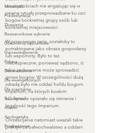
uroczystościach nie angażując się w 
Moralność
pewne rytuały przeprowadzane ku czci 
Predestynacja
bogów konkretnej grupy osób lub 
Zbawienie
konkretnej miejscowości.
Bezwarunkowe wybranie
W przeciwnym razie, zostałoby to 
Dokumenty wyznaniowe
potraktowane jako obraza gospodarzy 
Usprawiedliwienie
lub wspólnoty. Było to też 
Pokora
niebezpieczne, ponieważ sądzono, iż 
takie zachowanie może sprowadzić 
Doświadczenia
gniew bogów. W szczególności dużą 
Dla ewangelicznych
zdradą było nie oddać hołdu bogom 
Dla sceptyków
Imperium, na których boskim 
R.C. Sproul
autorytecie opierało się istnienie i 
legalność tego Imperium.
Ateizm
Apologetyka
Chrześcijanie natomiast uważali takie 
Przebaczenie
praktyki za bałwochwalstwo a oddani 