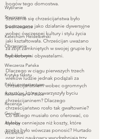
bogów tego domostwa. 
Wybranie
Stworzenie
Szerzenie się chrześcijaństwa było 
postrzegane jako działanie dywersyjne 
Średniowiecze
wobec ówczesnej kultury i stylu życia 
Katechizm Heidelberski
jaki kształtowała. Chrześcijan uważano 
Obrzezanie
za zbyt zamkniętych w swojej grupie by 
Pedokomunia
być dobrymi obywatelami.
Wieczerza Pańska
Dlaczego w ciągu pierwszych trzech 
Krytyka tekstu
wieków ludzie jednak podążali za 
Polski protestantyzm
chrześcijaństwem wobec ogromnych 
kosztów, które towarzyszyły byciu 
Reformacja w Polsce
chrześcijaninem? Dlaczego 
Recenzja
chrześcijaństwo rosło tak gwałtownie? 
Gender
Co takiego musiało ono oferować, co 
byłoby cenniejsze niż koszty, które 
Aborcja
trzeba było wówczas ponosić? Hurtado 
Wcielenie
oraz inni naukowcy wyodrębniają trzy 