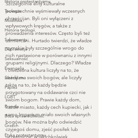
Historia protestantyzmu
Szczególnie elity kulturalne 
Teologia
powszechnie wyśmiewały wczesnych 
chrześcijan. Byli oni wyłączeni z 
Modlitwa
wpływowych kręgów, a także z 
Historia teologii
prowadzenia interesów. Często byli też 
Sakramenty
uśmiercani. Hurtado twierdzi, że władze 
rzymskie były szczególnie wrogo do 
Deprawacja
nich nastawione w porównaniu z innymi 
Seksualność
grupami religijnymi. Dlaczego? Władze 
Ewangelia
i ówczesna kultura liczyły na to, że 
każdy ma swoich bogów, ale liczyły 
Liberalizm
także na to, że każdy będzie 
Papież
przygotowany na oddawanie czci nie 
LGBT
swoim bogom. Prawie każdy dom, 
Prawda
każde miasto, każdy cech kupiecki, jak i 
samo Imperium miało swoich własnych 
Boża sprawiedliwość
bogów. Nie można było odwiedzić 
Grzech
czyjegoś domu, zjeść posiłek lub 
Etyka protestantyzmu
uczestniczyć w jakichkolwiek 