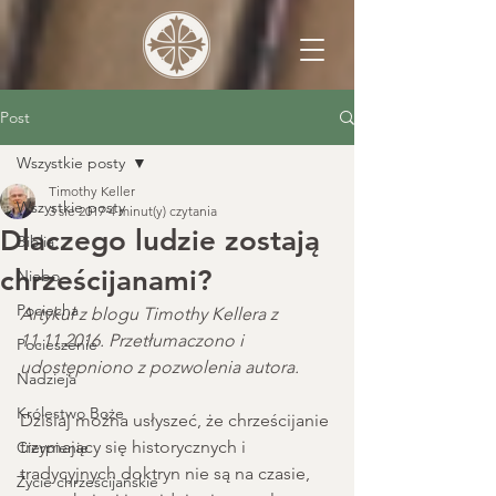
Post
Wszystkie posty
Timothy Keller
Wszystkie posty
3 sie 2017
4 minut(y) czytania
Dlaczego ludzie zostają
Biblia
chrześcijanami?
Niebo
Pociecha
Artykuł z blogu Timothy Kellera z 
11.11.2016. Przetłumaczono i 
Pocieszenie
udostępniono z pozwolenia autora. 
Nadzieja
Królestwo Boże
Dzisiaj można usłyszeć, że chrześcijanie 
trzymający się historycznych i 
Cierpienie
tradycyjnych doktryn nie są na czasie, 
Życie chrześcijańskie