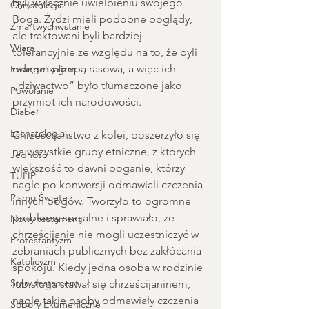
byli wyłącznie uwielbieniu swojego 
Chrystologia
Boga. Żydzi mieli podobne poglądy, 
Zmartwychwstanie
ale traktowani byli bardziej 
Wiara
tolerancyjnie ze względu na to, że byli 
odrębną grupą rasową, a więc ich 
Ewangelikalizm
„dziwactwo” było tłumaczone jako 
Powołanie
przymiot ich narodowości. 
Diabeł
Eschatologia
Chrześcijaństwo z kolei, poszerzyło się 
na wszystkie grupy etniczne, z których 
Jedność
większość to dawni poganie, którzy 
TULIP
nagle po konwersji odmawiali czczenia 
Pismo Święte
innych bogów. Tworzyło to ogromne 
problemy socjalne i sprawiało, że 
Nowy testament
chrześcijanie nie mogli uczestniczyć w 
Protestantyzm
zebraniach publicznych bez zakłócania 
Katolicyzm
spokoju. Kiedy jedna osoba w rodzinie 
Stary testament
lub sługa stawał się chrześcijaninem, 
nagle takie osoby odmawiały czczenia 
Sobory Ekumeniczne