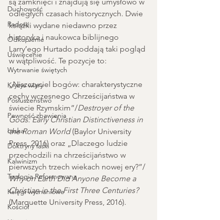
są zamknięci i znajdują się umysłowo w 
Duchowość
odległych czasach historycznych. Dwie 
Radość
książki wydane niedawno przez 
historyka i naukowca biblijnego 
Odkupienie
Larry’ego Hurtado poddają taki pogląd 
Uświęcenie
w wątpliwość. Te pozycje to:
Wytrwanie świętych
„Niszczyciel bogów: charakterystyczne 
Kryzys wiary
cechy wczesnego Chrześcijaństwa w 
Posłuszeństwo
świecie Rzymskim”/
Destroyer of the 
Pewność zbawienia
Gods: Early Christian Distinctiveness in 
Łaska
the Roman World
 (Baylor University 
Press, 2016) oraz „Dlaczego ludzie 
Doktryny łaski
przechodzili na chrześcijaństwo w 
Kalwinizm
pierwszych trzech wiekach nowej ery?”/ 
Teologia Reformowana
Why on Earth Did Anyone Become a 
Christian in the First Three Centuries?
Księgi wyznaniowe
(Marquette University Press, 2016). 
Kościół