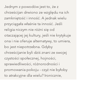
Jednym z powodów jest to, że z 
chrześcijan drwiono ze względu na ich 
zamkniętość i inność. A jednak wielu 
przyciągała właśnie ta inność. Jeśli 
religia niczym nie różni się od 
otaczającej jej kultury, jeśli nie krytykuje 
ona i nie oferuje alternatywy, to umiera, 
bo jest niepotrzebna. Gdyby 
chrześcijanie byli dziś znani ze swojej 
czystości społecznej, hojności, 
sprawiedliwości, różnorodności i 
promowania pokoju - czyż nie byłoby 
to atrakcyjne dla wielu? Ironicznie, 
chrześcijanie byli niezgodni z kulturą 
jeśli chodzi o seks i w końcu to kultura 
się zmieniła, a nie Kościół.
Kolejną przyczyną dla której 