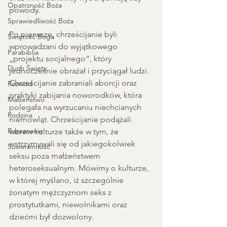
Opatrzność Boża
powody.
Sprawiedliwość Boża
Po pierwsze, chrześcijanie byli 
Świętość Boga
wprowadzani do wyjątkowego 
Parabiblia
„projektu socjalnego”, który 
Duch Święty
jednocześnie obrażał i przyciągał ludzi. 
Chrześcijanie zabraniali aborcji oraz 
Rozwód
praktyki zabijania noworodków, która 
Małżeństwo
polegała na wyrzucaniu niechcianych 
Rodzina
niemowląt. Chrześcijanie podążali 
Rozeznanie
wbrew kulturze także w tym, że 
wstrzymywali się od jakiegokolwiek 
Suwerenność
seksu poza małżeństwem 
heteroseksualnym. Mówimy o kulturze, 
w której myślano, iż szczególnie 
żonatym mężczyznom seks z 
prostytutkami, niewolnikami oraz 
dziećmi był dozwolony.