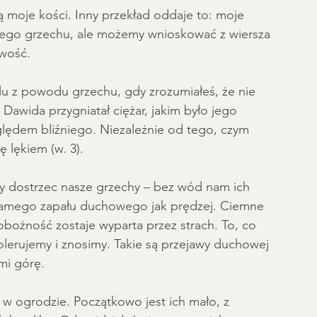
ą moje kości. Inny przekład oddaje to: moje 
tnego grzechu, ale możemy wnioskować z wiersza 
wość. 
lu z powodu grzechu, gdy zrozumiałeś, że nie 
awida przygniatał ciężar, jakim było jego 
lędem bliźniego. Niezależnie od tego, czym 
ę lękiem (w. 3).
 dostrzec nasze grzechy – bez wód nam ich 
 samego zapału duchowego jak prędzej. Ciemne 
bożność zostaje wyparta przez strach. To, co 
olerujemy i znosimy. Takie są przejawy duchowej 
mi górę. 
w ogrodzie. Początkowo jest ich mało, z 