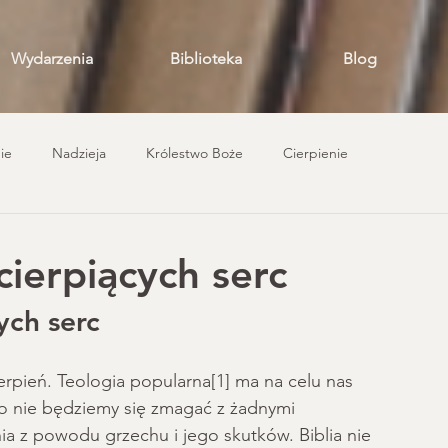
Wydarzenia
Biblioteka
Blog
ie
Nadzieja
Królestwo Boże
Cierpienie
ienie
Uświęcenie
Wytrwanie świętych
Kryzys wiary
cierpiących serc
y łaski
Kalwinizm
Teologia Reformowana
ych serc 
ierpień. Teologia popularna[1] ma na celu nas 
Teologia
Modlitwa
Historia teologii
Sakramenty
 to nie będziemy się zmagać z żadnymi 
ia z powodu grzechu i jego skutków. Biblia nie 