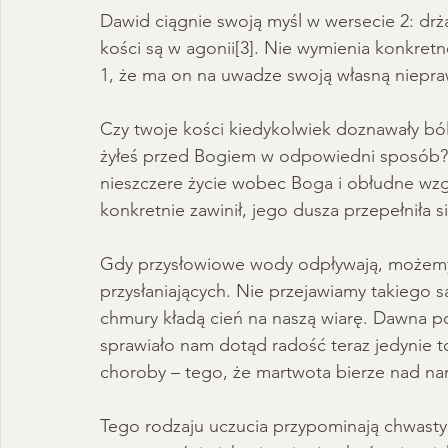
Dawid ciągnie swoją myśl w wersecie 2: drż
kości są w agonii[3]. Nie wymienia konkre
1, że ma on na uwadze swoją własną niepra
Czy twoje kości kiedykolwiek doznawały bó
żyłeś przed Bogiem w odpowiedni sposób? D
nieszczere życie wobec Boga i obłudne wzg
konkretnie zawinił, jego dusza przepełniła si
Gdy przysłowiowe wody odpływają, możemy
przysłaniających. Nie przejawiamy takiego
chmury kładą cień na naszą wiarę. Dawna po
sprawiało nam dotąd radość teraz jedynie t
choroby – tego, że martwota bierze nad na
Tego rodzaju uczucia przypominają chwasty 