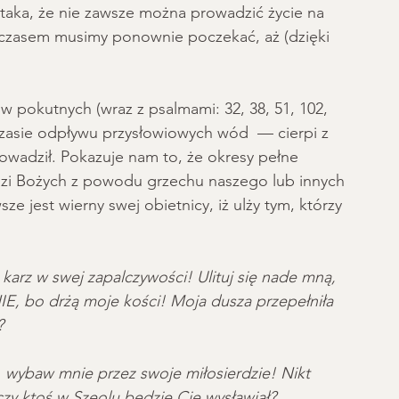
 taka, że nie zawsze można prowadzić życie na 
a czasem musimy ponownie poczekać, aż (dzięki 
w pokutnych (wraz z psalmami: 32, 38, 51, 102, 
 czasie odpływu przysłowiowych wód  — cierpi z 
owadził. Pokazuje nam to, że okresy pełne 
udzi Bożych z powodu grzechu naszego lub innych 
e jest wierny swej obietnicy, iż ulży tym, którzy 
karz w swej zapalczywości! Ulituj się nade mną, 
IE, bo drżą moje kości! Moja dusza przepełniła 
?
 wybaw mnie przez swoje miłosierdzie! Nikt 
zy ktoś w Szeolu będzie Cię wysławiał?