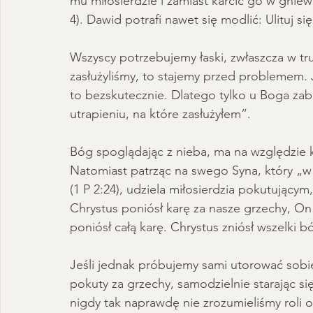
mu miłosierdzie i zamiast karcić go w gniewi
4). Dawid potrafi nawet się modlić: Ulituj s
Wszyscy potrzebujemy łaski, zwłaszcza w tru
zasłużyliśmy, to stajemy przed problemem. J
to bezskutecznie. Dlatego tylko u Boga zabi
utrapieniu, na które zasłużyłem”. 
Bóg spoglądając z nieba, ma na względzie kr
Natomiast patrząc na swego Syna, który „w
(1 P 2:24), udziela miłosierdzia pokutując
Chrystus poniósł karę za nasze grzechy, On 
poniósł całą karę. Chrystus zniósł wszelki bó
Jeśli jednak próbujemy sami utorować sobi
pokuty za grzechy, samodzielnie starając s
nigdy tak naprawdę nie zrozumieliśmy roli o