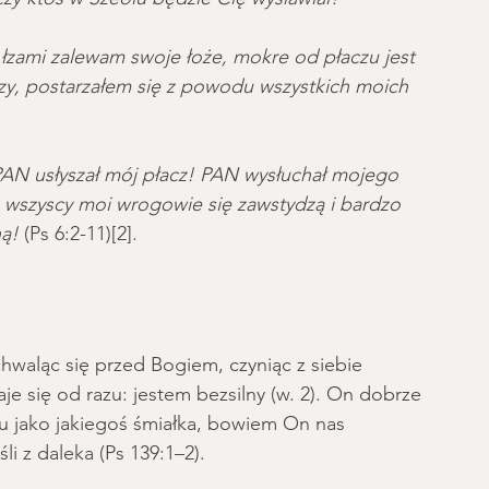
zami zalewam swoje łoże, mokre od płaczu jest 
zy, postarzałem się z powodu wszystkich moich 
AN usłyszał mój płacz! PAN wysłuchał mojego 
 wszyscy moi wrogowie się zawstydzą i bardzo 
ną!
 (Ps 6:2-11)[2].
waląc się przed Bogiem, czyniąc z siebie 
aje się od razu: jestem bezsilny (w. 2). On dobrze 
u jako jakiegoś śmiałka, bowiem On nas 
li z daleka (Ps 139:1–2).