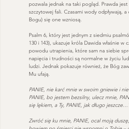
pozwala jednak na taki pogląd. Prawda jest
Deprawacja
Seksualność
Ewangelia
szczytowej fali. Czasami wody odpływają, 
Bogu) się one wzniosą. 
Psalm 6, który jest jednym z siedmiu psalmó
130 i 143), ukazuje króla Dawida właśnie w
powodu utrapienia, które sam na siebie spr
napięcia i trudności są normalne w życiu l
ludzi. Jednak pokazuje również, że Bóg zawsz
Mu ufają.   
PANIE, nie karć mnie w swoim gniewie i nie 
PANIE, bo jestem bezsilny, ulecz mnie, PAN
się lękiem, a Ty, PANIE, jak długo jeszcze…
Zwróć się ku mnie, PANIE, ocal moją duszę,
bowiem po śmierci nie wspomni o Tobie – c