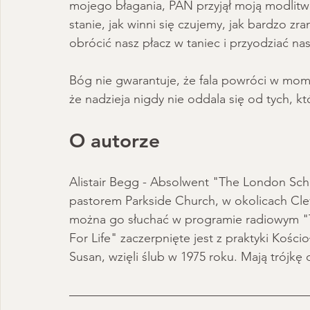
mojego błagania, PAN przyjął moją modlitwę
stanie, jak winni się czujemy, jak bardzo z
obrócić nasz płacz w taniec i przyodziać nas
Bóg nie gwarantuje, że fala powróci w mom
że nadzieja nigdy nie oddala się od tych, k
O autorze
Alistair Begg - Absolwent "The London Sch
pastorem Parkside Church, w okolicach Cleve
można go słuchać w programie radiowym "Tr
For Life" zaczerpnięte jest z praktyki Kości
Susan, wzięli ślub w 1975 roku. Mają trójkę 