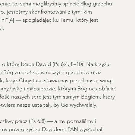
lenie, że sami moglibyśmy spłacić dług grzechu 
o, jesteśmy skonfrontowani z tym, kim 
ni”[4] — spoglądając ku Temu, który jest 
i. 
o które błaga Dawid (Ps 6:4, 8–10). Na krzyżu 
yżu Bóg zmazał zapis naszych grzechów oraz 
k, krzyż Chrystusa stawia nas przed naszą winą i 
my łaskę i miłosierdzie, którymi Bóg nas obficie 
łość naszych serc jest tym samym Bogiem, który 
otwiera nasze usta tak, by Go wychwalały.  
zliwy płacz (Ps 6:8) — a my poznaliśmy i 
żemy powtórzyć za Dawidem: PAN wysłuchał 