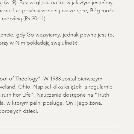
 (w. 9). Bez względu na to, w jak złym jesteśmy 
ranione lub posiniaczone są nasze ręce, Bóg może 
 radością (Ps 30:11).
encie, gdy Go wezwiemy, jednak pewne jest to, 
tórzy w Nim pokładają swą ufność. 
ool of Theology". W 1983 został pierwszym 
land, Ohio. Napisał kilka książek, a regularnie 
uth For Life". Nauczanie dostępne na "Truth 
oła, w którym pełni posługę. On i jego żona, 
dorosłych dzieci.