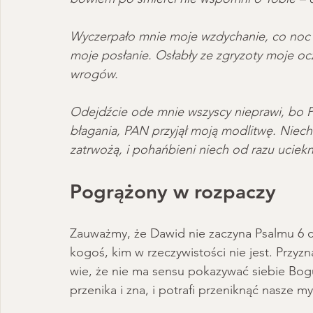
Wyczerpało mnie moje wzdychanie, co noc ł
moje posłanie. Osłabły ze zgryzoty moje oc
wrogów.
Odejdźcie ode mnie wszyscy nieprawi, bo P
błagania, PAN przyjął moją modlitwę. Niech
zatrwożą, i pohańbieni niech od razu uciek
Pogrążony w rozpaczy
Zauważmy, że Dawid nie zaczyna Psalmu 6 ch
kogoś, kim w rzeczywistości nie jest. Przyzn
wie, że nie ma sensu pokazywać siebie Bog
przenika i zna, i potrafi przeniknąć nasze myś