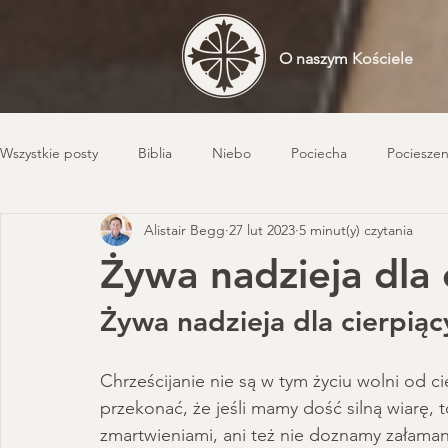
O naszym Kościele
Wszystkie posty
Biblia
Niebo
Pociecha
Pocieszen
Alistair Begg
27 lut 2023
5 minut(y) czytania
Życie chrześcijańskie
Duchowość
Radość
Odkup
Żywa nadzieja dla 
Posłuszeństwo
Pewność zbawienia
Łaska
Doktryn
Żywa nadzieja dla cierpiąc
Chrześcijanie nie są w tym życiu wolni od c
Księgi wyznaniowe
Kościół
Historia protestantyzmu
przekonać, że jeśli mamy dość silną wiarę,
zmartwieniami, ani też nie doznamy załaman