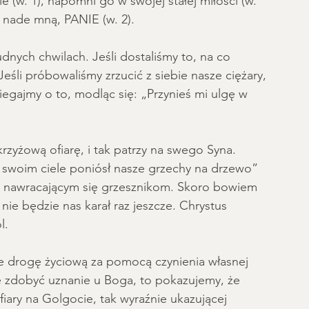
e (w. 1), napomni go w swojej stałej miłości (w. 
ię nade mną, PANIE (w. 2).
dnych chwilach. Jeśli dostaliśmy to, na co 
eśli próbowaliśmy zrzucić z siebie nasze ciężary, 
egajmy o to, modląc się: „Przynieś mi ulgę w 
zyżową ofiarę, i tak patrzy na swego Syna. 
 swoim ciele poniósł nasze grzechy na drzewo” 
ym, nawracającym się grzesznikom. Skoro bowiem 
nie będzie nas karał raz jeszcze. Chrystus 
l. 
e drogę życiową za pomocą czynienia własnej 
ię zdobyć uznanie u Boga, to pokazujemy, że 
fiary na Golgocie, tak wyraźnie ukazującej 