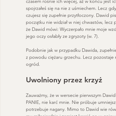
czasem rośnie ich więcej, aż w końcu jest ic
spojrzałeś się na nie z uśmiechem. Lecz gd
czujesz się zupełnie przytłoczony. Dawid p
początku nie widział w niej chwastów, lec
że Dawid mówi: Wyczerpało mnie moje wzdych
jego oczy osłabły ze zgryzoty (w. 7).
Podobnie jak w przypadku Dawida, zupełnie
z powodu ciężaru grzechu. Lecz pozostaje na
ogród. 
Uwolniony przez krzyż 
Zauważmy, że w wersecie pierwszym Dawid n
PANIE, nie karć mnie. Nie próbuje umniejsz
potrzebuje nagany. Mimo to Dawid wie rów