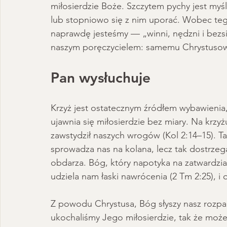
miłosierdzie Boże. Szczytem pychy jest myś
lub stopniowo się z nim uporać. Wobec teg
naprawdę jesteśmy — „winni, nędzni i bezsil
naszym poręczycielem: samemu Chrystusow
Pan wysłuchuje
Krzyż jest ostatecznym źródłem wybawienia, 
ujawnia się miłosierdzie bez miary. Na krz
zawstydził naszych wrogów (Kol 2:14–15). Ta
sprowadza nas na kolana, lecz tak dostrzega
obdarza. Bóg, który napotyka na zatwardzia
udziela nam łaski nawrócenia (2 Tm 2:25), i 
Z powodu Chrystusa, Bóg słyszy nasz rozpac
ukochaliśmy Jego miłosierdzie, tak że mo