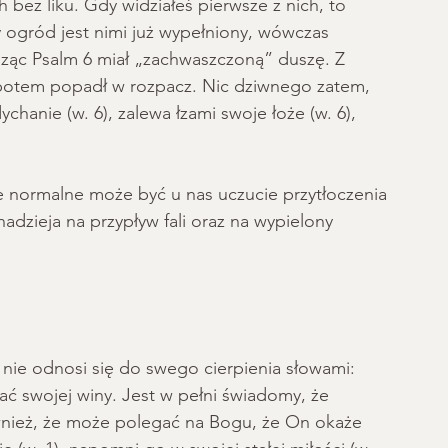
h bez liku. Gdy widziałeś pierwsze z nich, to 
y ogród jest nimi już wypełniony, wówczas 
isząc Psalm 6 miał „zachwaszczoną” duszę. Z 
z potem popadł w rozpacz. Nic dziwnego zatem, 
anie (w. 6), zalewa łzami swoje łoże (w. 6), 
 normalne może być u nas uczucie przytłoczenia 
dzieja na przypływ fali oraz na wypielony 
ie odnosi się do swego cierpienia słowami: 
ać swojej winy. Jest w pełni świadomy, że 
nież, że może polegać na Bogu, że On okaże 