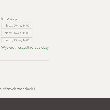
Inne daty
niedz., 09 sie, 14:00
niedz., 16 sie, 14:00
niedz., 23 sie, 14:00
Wyświetl wszystkie 353 daty
o różnych zasadach i 