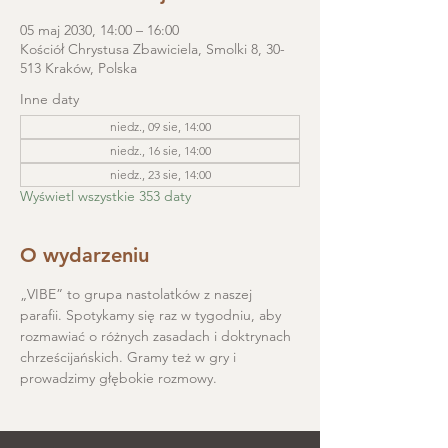
05 maj 2030, 14:00 – 16:00
Kościół Chrystusa Zbawiciela, Smolki 8, 30-
513 Kraków, Polska
Inne daty
niedz., 09 sie, 14:00
niedz., 16 sie, 14:00
niedz., 23 sie, 14:00
Wyświetl wszystkie 353 daty
O wydarzeniu
„VIBE” to grupa nastolatków z naszej 
parafii. Spotykamy się raz w tygodniu, aby 
rozmawiać o różnych zasadach i doktrynach 
chrześcijańskich. Gramy też w gry i 
prowadzimy głębokie rozmowy.