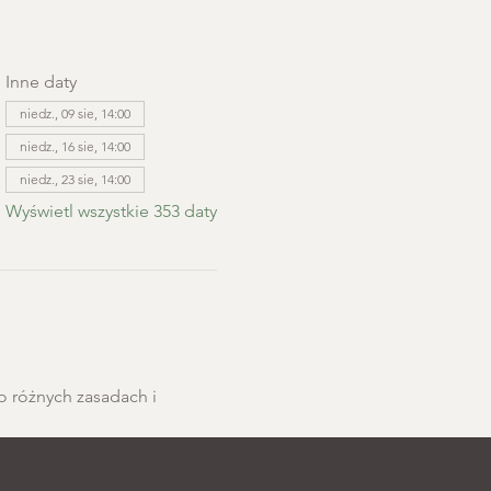
Inne daty
niedz., 09 sie, 14:00
niedz., 16 sie, 14:00
niedz., 23 sie, 14:00
Wyświetl wszystkie 353 daty
o różnych zasadach i 