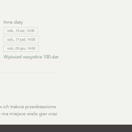
Inne daty
sob., 15 sie, 14:00
sob., 17 paź, 14:00
sob., 05 gru, 14:00
Wyświetl wszystkie 100 dat
w ich trakcie przedstawione 
e ma miejsce wiele gier oraz 