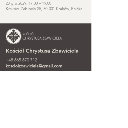
23 gru 2029, 17:00 – 19:00
Kraków, Zabłocie 25, 30-001 Kraków, Polska
Kościół Chrystusa Zbawiciela
+48 665 670 712
kosciolzbawiciela@gmail.com
Kancelaria parafialna: ul. Smolki 8,
Kraków
Nabożeństwa niedzielne przy ul.
Smolki 8, 2. piętro
©2025 Parafia Ewangelicko-
Prezbiteriańska Chrystusa Zbawiciela w