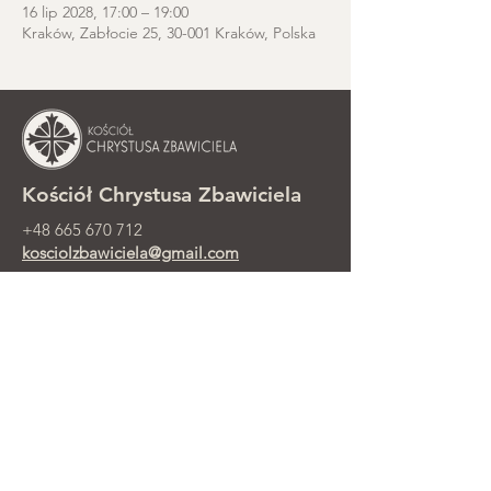
16 lip 2028, 17:00 – 19:00
Kraków, Zabłocie 25, 30-001 Kraków, Polska
Kościół Chrystusa Zbawiciela
+48 665 670 712
kosciolzbawiciela@gmail.com
Kancelaria parafialna: ul. Smolki 8,
Kraków
Nabożeństwa niedzielne przy ul.
Smolki 8, 2. piętro
©2025 Parafia Ewangelicko-
Prezbiteriańska Chrystusa Zbawiciela w