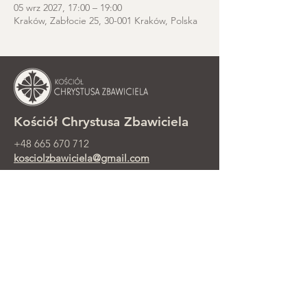
05 wrz 2027, 17:00 – 19:00
Kraków, Zabłocie 25, 30-001 Kraków, Polska
Kościół Chrystusa Zbawiciela
+48 665 670 712
kosciolzbawiciela@gmail.com
Kancelaria parafialna: ul. Smolki 8,
Kraków
Nabożeństwa niedzielne przy ul.
Smolki 8, 2. piętro
©2025 Parafia Ewangelicko-
Prezbiteriańska Chrystusa Zbawiciela w