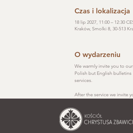
Czas i lokalizacja
18 lip 2027, 11:00 – 12:30 C
Kraków, Smolki 8, 30-513 Kr
O wydarzeniu
We warmly invite you to our S
Polish but English bulletins 
services.
After the service we invite y