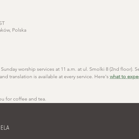
EST
aków, Polska
unday worship services at 11 a.m. at ul. Smolki 8 (2nd floor). Se
and translation is available at every service. Here's 
what to expe
ou for coffee and tea.