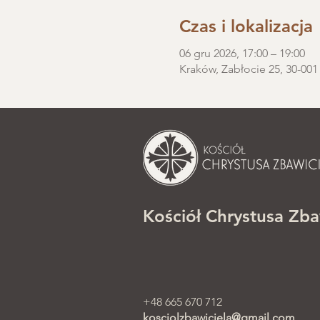
Czas i lokalizacja
06 gru 2026, 17:00 – 19:00
Kraków, Zabłocie 25, 30-001
Kościół Chrystusa Zba
+48 665 670 712
kosciolzbawiciela@gmail.com