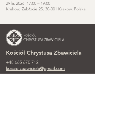
29 lis 2026, 17:00 – 19:00
Kraków, Zabłocie 25, 30-001 Kraków, Polska
Kościół Chrystusa Zbawiciela
+48 665 670 712
kosciolzbawiciela@gmail.com
Kancelaria parafialna: ul. Smolki 8,
Kraków
Nabożeństwa niedzielne przy ul.
Smolki 8, 2. piętro
©2025 Parafia Ewangelicko-
Prezbiteriańska Chrystusa Zbawiciela w