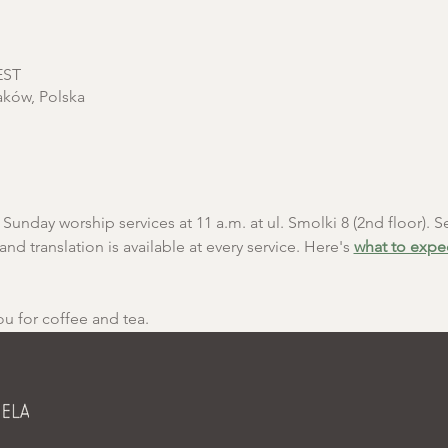
EST
aków, Polska
unday worship services at 11 a.m. at ul. Smolki 8 (2nd floor). Se
and translation is available at every service. Here's 
what to expe
ou for coffee and tea.