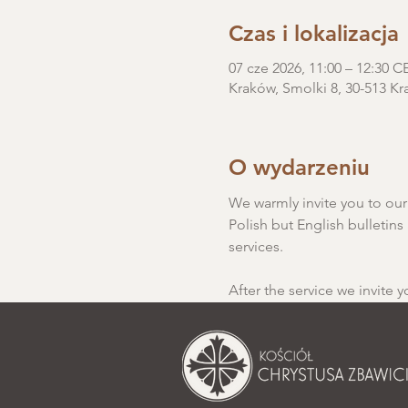
Czas i lokalizacja
07 cze 2026, 11:00 – 12:30 C
Kraków, Smolki 8, 30-513 Kr
O wydarzeniu
We warmly invite you to our S
Polish but English bulletins 
services.
After the service we invite y