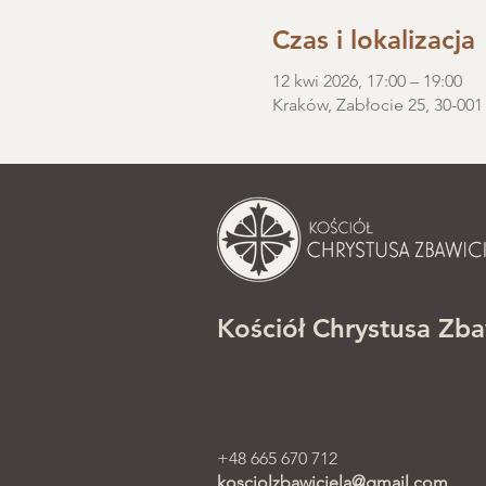
Czas i lokalizacja
12 kwi 2026, 17:00 – 19:00
Kraków, Zabłocie 25, 30-001
Kościół Chrystusa Zba
+48 665 670 712
kosciolzbawiciela@gmail.com