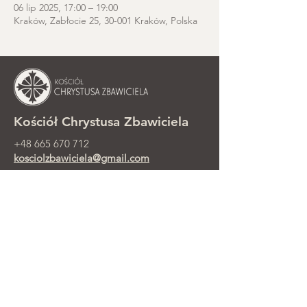
06 lip 2025, 17:00 – 19:00
Kraków, Zabłocie 25, 30-001 Kraków, Polska
Kościół Chrystusa Zbawiciela
+48 665 670 712
kosciolzbawiciela@gmail.com
Kancelaria parafialna: ul. Smolki 8,
Kraków
Nabożeństwa niedzielne przy ul.
Smolki 8, 2. piętro
©2025 Parafia Ewangelicko-
Prezbiteriańska Chrystusa Zbawiciela w