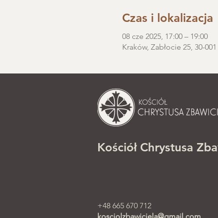
Czas i lokalizacja
08 cze 2025, 17:00 – 19:00
Kraków, Zabłocie 25, 30-001
Kościół Chrystusa Zba
+48 665 670 712
kosciolzbawiciela@gmail.com