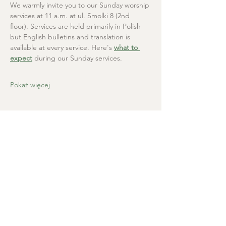
We warmly invite you to our Sunday worship 
services at 11 a.m. at ul. Smolki 8 (2nd 
floor). Services are held primarily in Polish 
but English bulletins and translation is 
available at every service. Here's 
what to 
expect
 during our Sunday services.
Pokaż więcej
Kościół Chrystusa Zbawiciela
+48 665 670 712
kosciolzbawiciela@gmail.com
Kancelaria parafialna: ul. Smolki 8,
Kraków