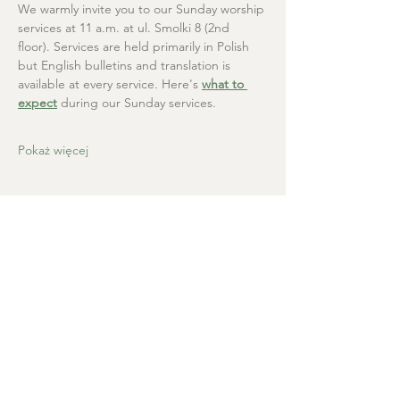
We warmly invite you to our Sunday worship 
services at 11 a.m. at ul. Smolki 8 (2nd 
floor). Services are held primarily in Polish 
but English bulletins and translation is 
available at every service. Here's 
what to 
expect
 during our Sunday services.
Pokaż więcej
Kościół Chrystusa Zbawiciela
+48 665 670 712
kosciolzbawiciela@gmail.com
Kancelaria parafialna: ul. Smolki 8,
Kraków