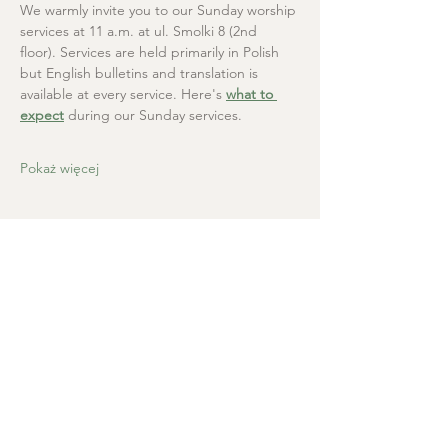
We warmly invite you to our Sunday worship 
services at 11 a.m. at ul. Smolki 8 (2nd 
floor). Services are held primarily in Polish 
but English bulletins and translation is 
available at every service. Here's 
what to 
expect
 during our Sunday services.
Pokaż więcej
Kościół Chrystusa Zbawiciela
+48 665 670 712
kosciolzbawiciela@gmail.com
Kancelaria parafialna: ul. Smolki 8,
Kraków