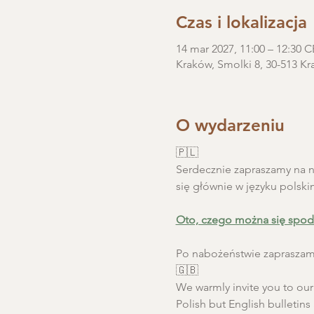
Czas i lokalizacja
14 mar 2027, 11:00 – 12:30 
Kraków, Smolki 8, 30-513 Kr
O wydarzeniu
🇵🇱
Serdecznie zapraszamy na ni
się głównie w języku polski
Oto, czego można się spod
Po nabożeństwie zapraszamy
🇬🇧
We warmly invite you to our S
Polish but English bulletins 