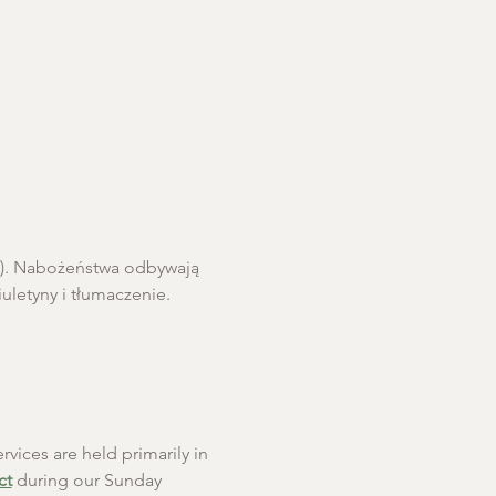
ro). Nabożeństwa odbywają 
letyny i tłumaczenie. 
rvices are held primarily in 
ct
 during our Sunday 