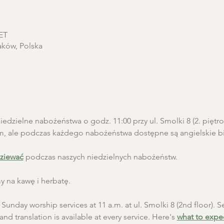
CET
aków, Polska
edzielne nabożeństwa o godz. 11:00 przy ul. Smolki 8 (2. pięt
m, ale podczas każdego nabożeństwa dostępne są angielskie biu
ziewać
 podczas naszych niedzielnych nabożeństw.
 na kawę i herbatę.
unday worship services at 11 a.m. at ul. Smolki 8 (2nd floor). Se
and translation is available at every service. Here's 
what to expe