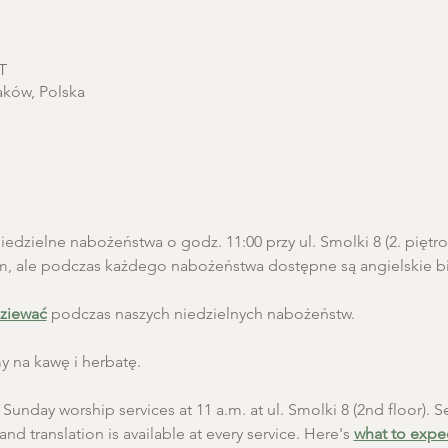
T
aków, Polska
edzielne nabożeństwa o godz. 11:00 przy ul. Smolki 8 (2. pięt
m, ale podczas każdego nabożeństwa dostępne są angielskie biu
ziewać
 podczas naszych niedzielnych nabożeństw.
 na kawę i herbatę.
unday worship services at 11 a.m. at ul. Smolki 8 (2nd floor). Se
and translation is available at every service. Here's 
what to expe