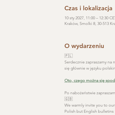
Czas i lokalizacja
10 sty 2027, 11:00 – 12:30 CE
Kraków, Smolki 8, 30-513 Kr
O wydarzeniu
🇵🇱
Serdecznie zapraszamy na ni
się głównie w języku polski
Oto, czego można się spod
Po nabożeństwie zapraszamy
🇬🇧
We warmly invite you to our S
Polish but English bulletins 