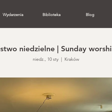
Wydarzenia
Biblioteka
Blog
two niedzielne | Sunday worshi
niedz., 10 sty
  |  
Kraków