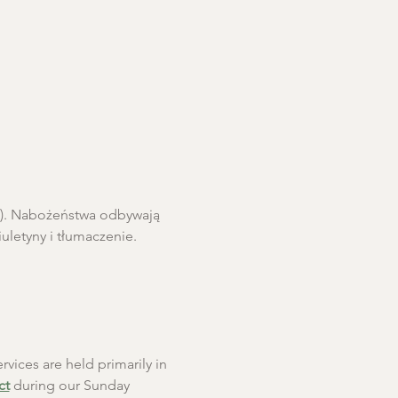
ro). Nabożeństwa odbywają 
letyny i tłumaczenie. 
rvices are held primarily in 
ct
 during our Sunday 