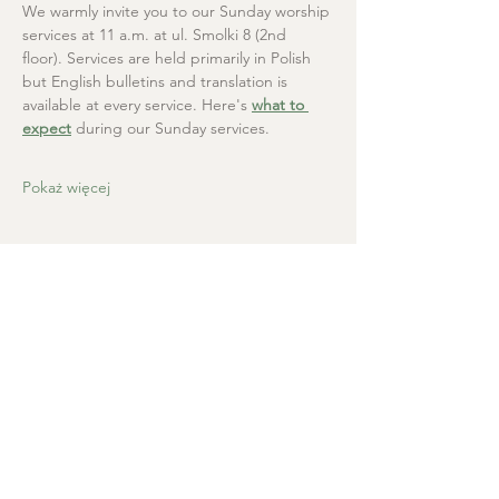
We warmly invite you to our Sunday worship 
services at 11 a.m. at ul. Smolki 8 (2nd 
floor). Services are held primarily in Polish 
but English bulletins and translation is 
available at every service. Here's 
what to 
expect
 during our Sunday services.
Pokaż więcej
Kościół Chrystusa Zbawiciela
+48 665 670 712
kosciolzbawiciela@gmail.com
Kancelaria parafialna: ul. Smolki 8,
Kraków