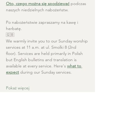
Oto, czego można się spodziewać
 podczas 
naszych niedzielnych nabożeństw.
Po nabożeństwie zapraszamy na kawę i 
herbatę.
🇬🇧
We warmly invite you to our Sunday worship 
services at 11 a.m. at ul. Smolki 8 (2nd 
floor). Services are held primarily in Polish 
but English bulletins and translation is 
available at every service. Here's 
what to 
expect
 during our Sunday services.
Pokaż więcej
Kościół Chrystusa Zbawiciela