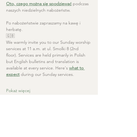
Oto, czego można się spodziewać
 podczas 
naszych niedzielnych nabożeństw.
Po nabożeństwie zapraszamy na kawę i 
herbatę.
🇬🇧
We warmly invite you to our Sunday worship 
services at 11 a.m. at ul. Smolki 8 (2nd 
floor). Services are held primarily in Polish 
but English bulletins and translation is 
available at every service. Here's 
what to 
expect
 during our Sunday services.
Pokaż więcej
Kościół Chrystusa Zbawiciela