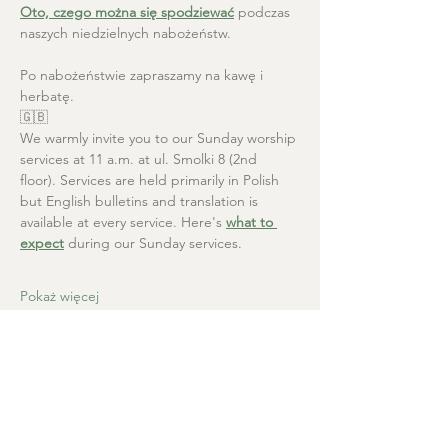
Oto, czego można się spodziewać
 podczas 
naszych niedzielnych nabożeństw.
Po nabożeństwie zapraszamy na kawę i 
herbatę.
🇬🇧
We warmly invite you to our Sunday worship 
services at 11 a.m. at ul. Smolki 8 (2nd 
floor). Services are held primarily in Polish 
but English bulletins and translation is 
available at every service. Here's 
what to 
expect
 during our Sunday services.
Pokaż więcej
Kościół Chrystusa Zbawiciela