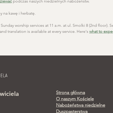
ziewać
 podczas naszych niedzielnych nabożeństw.
 na kawę i herbatę.
unday worship services at 11 a.m. at ul. Smolki 8 (2nd floor). Se
and translation is available at every service. Here's 
what to expe
Strona główna
wiciela
O naszym Kościele
Nabożeństwa niedzielne
Duszpasterstwa