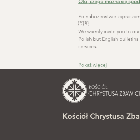
Oto, czego można się spod
Po nabożeństwie zapraszamy
🇬🇧
We warmly invite you to our S
Polish but English bulletins 
services.
Pokaż więcej
Kościół Chrystusa Zba