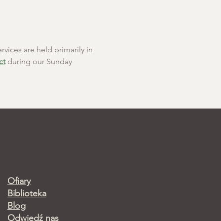
rvices are held primarily in 
ct
 during our Sunday 
Ofiary
Biblioteka
Blog
Odwiedź nas