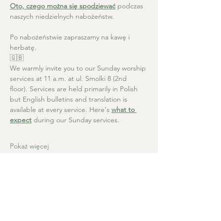
Oto, czego można się spodziewać
 podczas 
naszych niedzielnych nabożeństw.
Po nabożeństwie zapraszamy na kawę i 
herbatę.
🇬🇧
We warmly invite you to our Sunday worship 
services at 11 a.m. at ul. Smolki 8 (2nd 
floor). Services are held primarily in Polish 
but English bulletins and translation is 
available at every service. Here's 
what to 
expect
 during our Sunday services.
Pokaż więcej
Kościół Chrystusa Zbawiciela