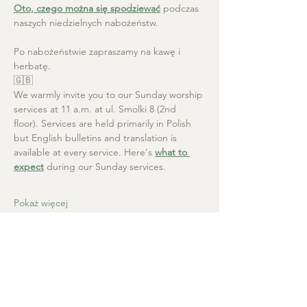
Oto, czego można się spodziewać
 podczas 
naszych niedzielnych nabożeństw.
Po nabożeństwie zapraszamy na kawę i 
herbatę.
🇬🇧
We warmly invite you to our Sunday worship 
services at 11 a.m. at ul. Smolki 8 (2nd 
floor). Services are held primarily in Polish 
but English bulletins and translation is 
available at every service. Here's 
what to 
expect
 during our Sunday services.
Pokaż więcej
Kościół Chrystusa Zbawiciela