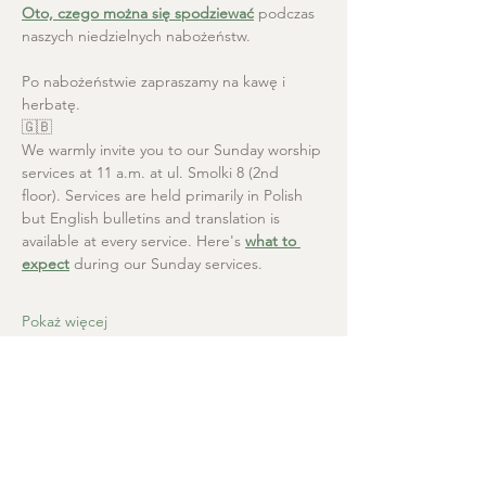
Oto, czego można się spodziewać
 podczas 
naszych niedzielnych nabożeństw.
Po nabożeństwie zapraszamy na kawę i 
herbatę.
🇬🇧
We warmly invite you to our Sunday worship 
services at 11 a.m. at ul. Smolki 8 (2nd 
floor). Services are held primarily in Polish 
but English bulletins and translation is 
available at every service. Here's 
what to 
expect
 during our Sunday services.
Pokaż więcej
Kościół Chrystusa Zbawiciela