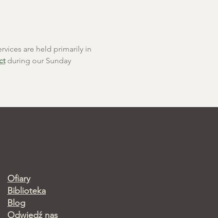
rvices are held primarily in 
ct
 during our Sunday 
Ofiary
Biblioteka
Blog
Odwiedź nas