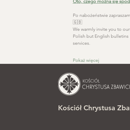
Oto, czego można się spod
Po nabożeństwie zapraszamy
🇬🇧
We warmly invite you to our S
Polish but English bulletins 
services.
Pokaż więcej
Kościół Chrystusa Zba