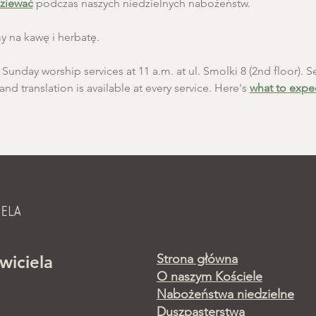
ziewać
 podczas naszych niedzielnych nabożeństw.
 na kawę i herbatę.
unday worship services at 11 a.m. at ul. Smolki 8 (2nd floor). Se
and translation is available at every service. Here's 
what to expe
Strona główna
wiciela
O naszym Kościele
Nabożeństwa niedzielne
Duszpasterstwa