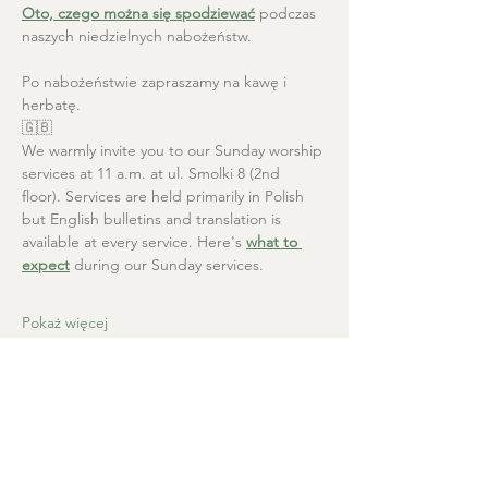
Oto, czego można się spodziewać
 podczas 
naszych niedzielnych nabożeństw.
Po nabożeństwie zapraszamy na kawę i 
herbatę.
🇬🇧
We warmly invite you to our Sunday worship 
services at 11 a.m. at ul. Smolki 8 (2nd 
floor). Services are held primarily in Polish 
but English bulletins and translation is 
available at every service. Here's 
what to 
expect
 during our Sunday services.
Pokaż więcej
Kościół Chrystusa Zbawiciela