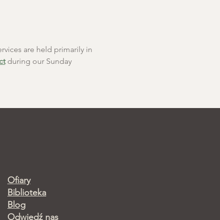
rvices are held primarily in 
ct
 during our Sunday 
Ofiary
Biblioteka
Blog
Odwiedź nas