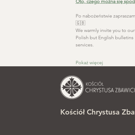
Oto, czego można się spod
Po nabożeństwie zapraszamy
🇬🇧
We warmly invite you to our S
Polish but English bulletins 
services.
Pokaż więcej
Kościół Chrystusa Zba