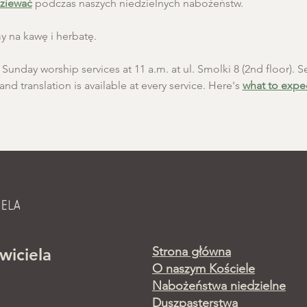
ziewać
 podczas naszych niedzielnych nabożeństw.
 na kawę i herbatę.
unday worship services at 11 a.m. at ul. Smolki 8 (2nd floor). Se
and translation is available at every service. Here's 
what to expe
Strona główna
wiciela
O naszym Kościele
Nabożeństwa niedzielne
Duszpasterstwa