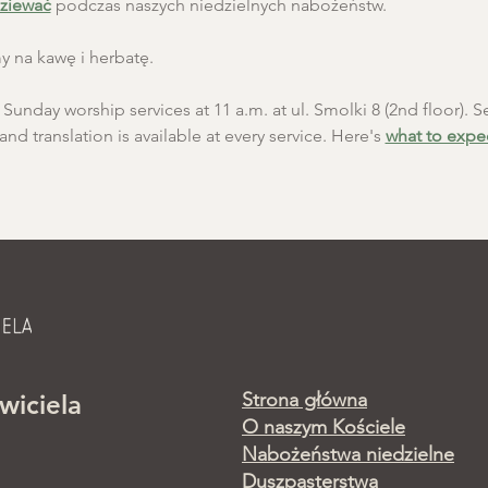
ziewać
 podczas naszych niedzielnych nabożeństw.
 na kawę i herbatę.
unday worship services at 11 a.m. at ul. Smolki 8 (2nd floor). Se
and translation is available at every service. Here's 
what to expe
Strona główna
wiciela
O naszym Kościele
Nabożeństwa niedzielne
Duszpasterstwa