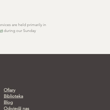
rvices are held primarily in 
ct
 during our Sunday 
Ofiary
Biblioteka
Blog
Odwiedź nas