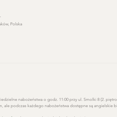
T
aków, Polska
edzielne nabożeństwa o godz. 11:00 przy ul. Smolki 8 (2. pięt
m, ale podczas każdego nabożeństwa dostępne są angielskie biu