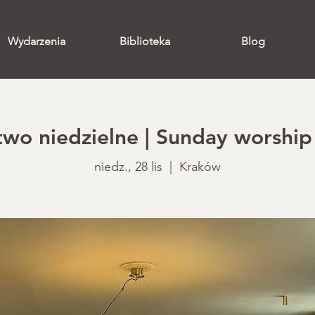
Wydarzenia
Biblioteka
Blog
o niedzielne | Sunday worship 
niedz., 28 lis
  |  
Kraków