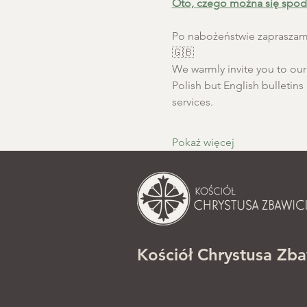
Oto, czego można się spod
Po nabożeństwie zapraszamy
🇬🇧
We warmly invite you to our S
Polish but English bulletins 
services.
Pokaż więcej
Kościół Chrystusa Zba