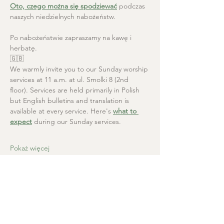
Oto, czego można się spodziewać
 podczas 
naszych niedzielnych nabożeństw.
Po nabożeństwie zapraszamy na kawę i 
herbatę.
🇬🇧
We warmly invite you to our Sunday worship 
services at 11 a.m. at ul. Smolki 8 (2nd 
floor). Services are held primarily in Polish 
but English bulletins and translation is 
available at every service. Here's 
what to 
expect
 during our Sunday services.
Pokaż więcej
Kościół Chrystusa Zbawiciela